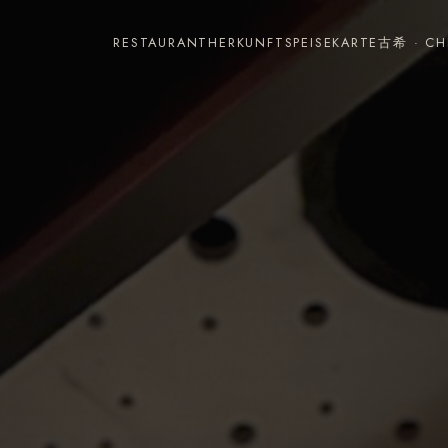
RESTAURANT
HERKUNFT
SPEISEKARTE
古希 · CH