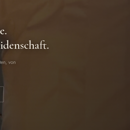
e.
idenschaft.
aten, von