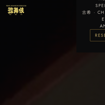
SPE
古希 · CH
E
A
RES